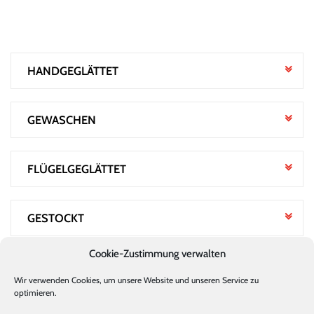
HANDGEGLÄTTET
GEWASCHEN
FLÜGELGEGLÄTTET
GESTOCKT
Cookie-Zustimmung verwalten
GEROLLT
Stanecker Betonfertigteilwerk GmbH
Wir verwenden Cookies, um unsere Website und unseren Service zu
Robert-Bosch-Straße 17-19
optimieren.
33178 Borchen
Tel.: +49 (0) 5251 / 688889 - 0