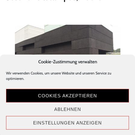
Cookie-Zustimmung verwalten
Stanecker Betonfertigteilwerk GmbH
Wir verwenden Cookies, um unsere Website und unseren Service zu
Robert-Bosch-Straße 17-19
optimieren.
33178 Borchen
Tel.: +49 (0) 5251 / 688889 - 0
COOKIES AKZEPTIEREN
Fax.: +49 (0) 5251 / 688889 - 9
E-Mail: info@betonfertigteile.info
ABLEHNEN
Downloads
Datenschutz
AGB
Impressum
Info
Kontakt
EINSTELLUNGEN ANZEIGEN