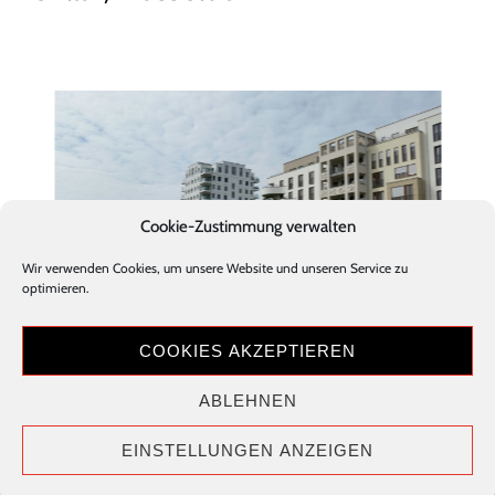
Cookie-Zustimmung verwalten
Stanecker Betonfertigteilwerk GmbH
Wir verwenden Cookies, um unsere Website und unseren Service zu
Robert-Bosch-Straße 17-19
optimieren.
33178 Borchen
Tel.: +49 (0) 5251 / 688889 - 0
COOKIES AKZEPTIEREN
Fax.: +49 (0) 5251 / 688889 - 9
E-Mail: info@betonfertigteile.info
ABLEHNEN
Downloads
Datenschutz
AGB
Impressum
Info
Kontakt
EINSTELLUNGEN ANZEIGEN